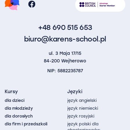
+48 690 515 653
biuro@karens-school.pl
ul. 3 Maja 17/15
84-200 Wejherowo
NIP: 5882235787
Kursy
Języki
dla dzieci
język angielski
dla młodzieży
język niemiecki
dla dorosłych
język rosyjski
dla firm i przedszkoli
język polski dla