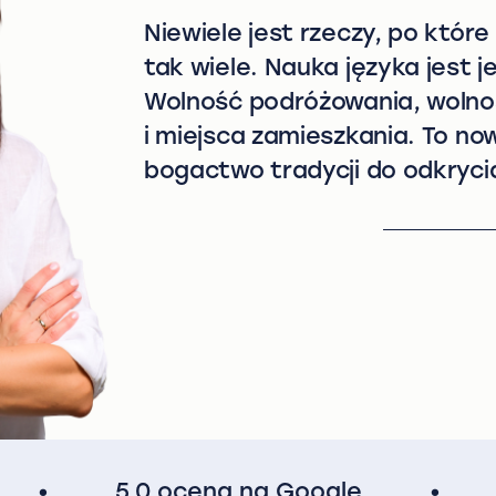
Niewiele jest rzeczy, po które
tak wiele. Nauka języka jest j
Wolność podróżowania, wolno
i miejsca zamieszkania. To no
bogactwo tradycji do odkrycia
•
5,0 ocena na Google
•