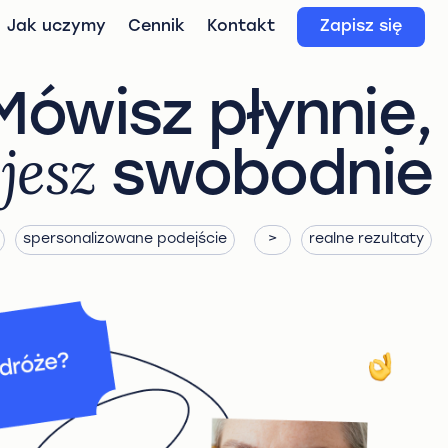
Jak uczymy
Cennik
Kontakt
Zapisz się
Mówisz płynnie,
jesz
swobodnie
spersonalizowane podejście
realne rezultaty