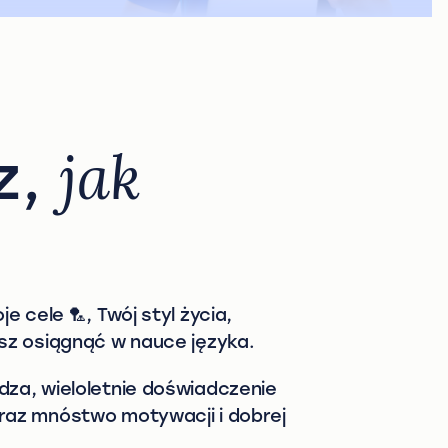
z,
jak
y
je cele 🏸, Twój styl życia,
esz osiągnąć w nauce języka.
dza, wieloletnie doświadczenie
raz mnóstwo motywacji i dobrej