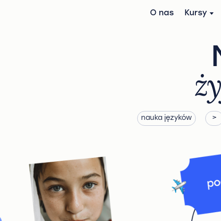
O nas
Kursy
ży
nauka języków