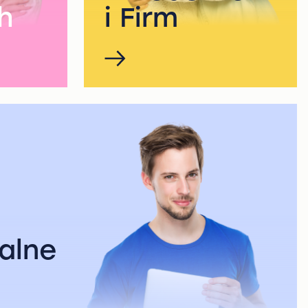
h
i Firm
alne