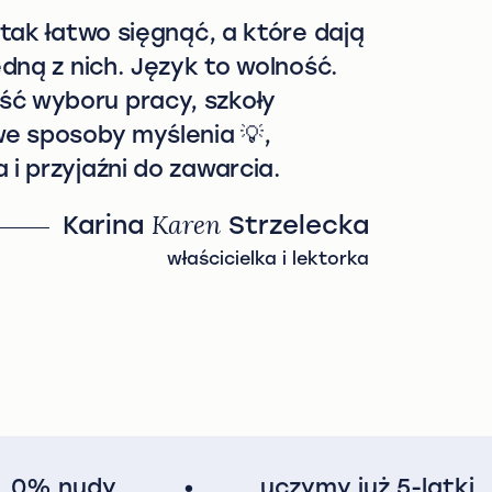
 tak łatwo sięgnąć, a które dają
edną z nich. Język to wolność.
ść wyboru pracy, szkoły
we sposoby myślenia 💡,
 i przyjaźni do zawarcia.
Karina
Karen
Strzelecka
właścicielka i lektorka
0% nudy
•
uczymy już 5-latki