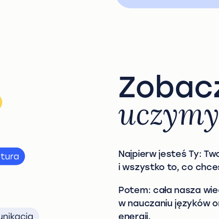
Zobac
uczym
Najpierw jesteś Ty: Two
i wszystko to, co chc
Potem: cała nasza wie
w nauczaniu języków o
energii.