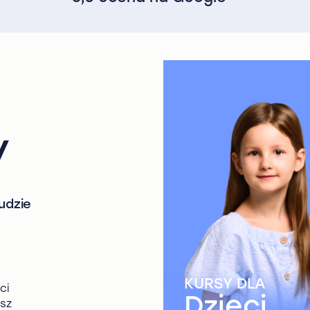
y
udzie
KURSY DLA
ci
Dzieci
esz