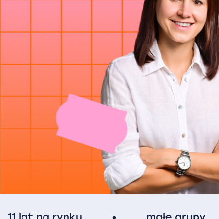
11 lat na rynku
•
małe grupy