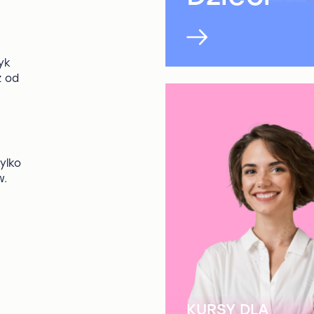
yk
ż od
ylko
w.
KURSY DLA