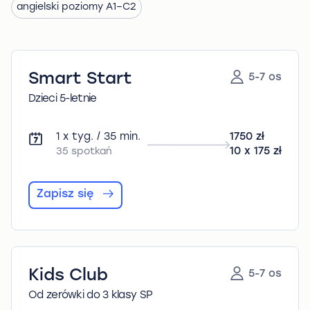
angielski poziomy A1–C2
Smart Start
5-7 os
Dzieci 5-letnie
1 x tyg. / 35 min.
1750 zł
35 spotkań
10 x 175 zł
Zapisz się
Kids Club
5-7 os
Od zerówki do 3 klasy SP